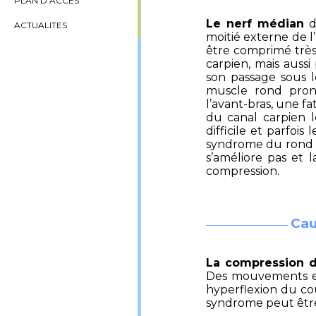
PLAN D’ACCES
Le nerf médian
do
ACTUALITES
moitié externe de l
être comprimé très
carpien, mais auss
son passage sous l
muscle rond pron
l’avant-bras, une fa
du canal carpien l
difficile et parfoi
syndrome du rond p
s’améliore pas et 
compression.
Cau
La compression d
Des mouvements en
hyperflexion du co
syndrome peut être