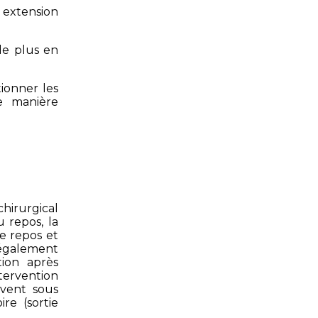
 extension
de plus en
tionner les
e manière
hirurgical
 repos, la
e repos et
 également
tion après
tervention
uvent sous
re (sortie