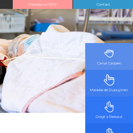
Prendre un RDV
Contact
Canal Carpien
Maladie de Dupuytren
Doigt à Ressaut