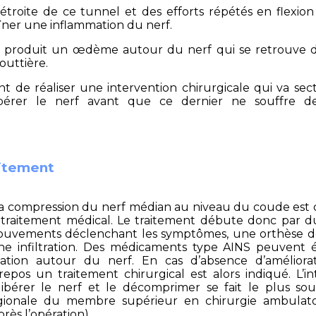
troite de ce tunnel et des efforts répétés en flexion
aîner une inflammation du nerf.
n produit un œdème autour du nerf qui se retrouve 
outtière.
ant de réaliser une intervention chirurgicale qui va sec
ibérer le nerf avant que ce dernier ne souffre d
itement
a compression du nerf médian au niveau du coude est c
traitement médical. Le traitement débute donc par du
ouvements déclenchant les symptômes, une orthèse d
e infiltration. Des médicaments type AINS peuvent
mation autour du nerf. En cas d’absence d’améliora
repos un traitement chirurgical est alors indiqué. L’in
libérer le nerf et le décomprimer se fait le plus so
égionale du membre supérieur en chirurgie ambulatoi
ès l’opération).