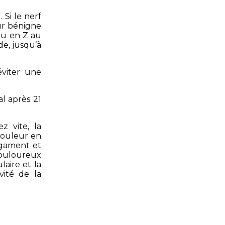
 Si le nerf
ur bénigne
 ou en Z au
de, jusqu’à
éviter une
al après 21
z vite, la
 douleur en
ligament et
douloureux
laire et la
vité de la