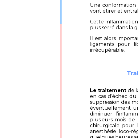
Une conformation é
vont étirer et entr
Cette inflammatio
plus serré dans la g
Il est alors import
ligaments pour l
irrécupérable.
Tra
Le traitement
de l
en cas d’échec du 
suppression des m
éventuellement un
diminuer l’inflam
plusieurs mois de 
chirurgicale pour 
anesthésie loco-r
quelques heures apr