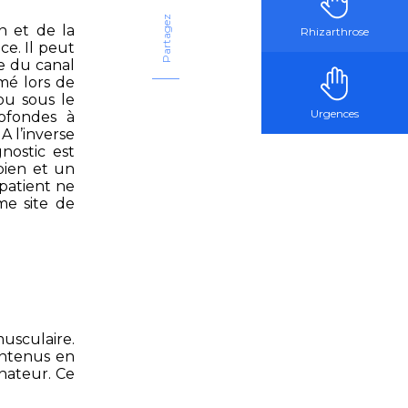
Partagez
n et de la
Rhizarthrose
ce. Il peut
e du canal
mé lors de
ou sous le
Urgences
ofondes à
A l’inverse
nostic est
rpien et un
patient ne
me site de
usculaire.
intenus en
nateur. Ce