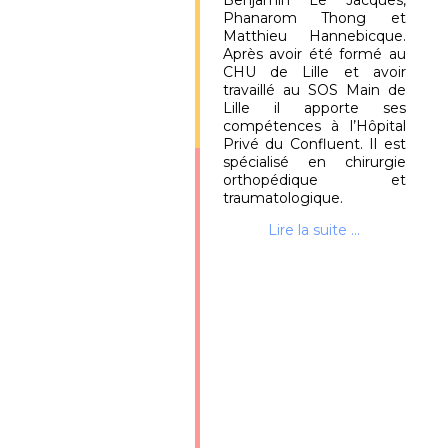
Benjamin Le Jacques,
Phanarom Thong et
Matthieu Hannebicque.
Après avoir été formé au
CHU de Lille et avoir
travaillé au SOS Main de
Lille il apporte ses
compétences à l’Hôpital
Privé du Confluent. Il est
spécialisé en chirurgie
orthopédique et
traumatologique.
Lire la suite ...