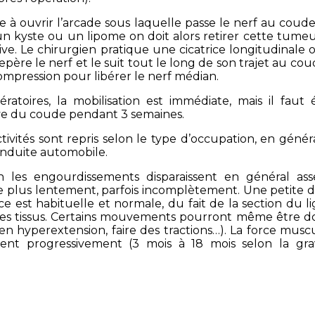
e à ouvrir l’arcade sous laquelle passe le nerf au coude.
n kyste ou un lipome on doit alors retirer cette tume
dive. Le chirurgien pratique une cicatrice longitudinale
epère le nerf et le suit tout le long de son trajet au cou
compression pour libérer le nerf médian.
ératoires, la mobilisation est immédiate, mais il faut 
sive du coude pendant 3 semaines.
tivités sont repris selon le type d’occupation, en génér
conduite automobile.
on les engourdissements disparaissent en général asse
ore plus lentement, parfois incomplètement. Une petite
ice est habituelle et normale, du fait de la section du 
n des tissus. Certains mouvements pourront même être 
n hyperextension, faire des tractions…). La force muscu
iorent progressivement (3 mois à 18 mois selon la gra