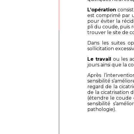
L’opération
consist
est comprimé par u
pour éviter la réci
pli du coude, puis r
trouver le site de 
Dans les suites op
sollicitation exces
Le travail
ou les ac
jours ainsi que la 
Après l’interventi
sensibilité s’améli
regard de la cicatr
de la cicatrisatio
(étendre le coude e
sensibilité s’amél
pathologie).