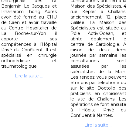
chirurgicale des Dr
consultations ont lieu à la
Benjamin Le Jacques et
Maison des Spécialistes, 4
Phanarom Thong. Après
rue Kepler à Challans,
avoir été formé au CHU
anciennement 12 place
de Caen et avoir travaillé
Galilée. La Maison des
au Centre Hospitalier de
Spécialistes est située au
La Roche-sur-Yon il
Pôle Activ’Océan, et
apporte ses
abrite également le
compétences à l’Hôpital
centre de Cardiologie. A
Privé du Confluent. Il est
raison de deux demi
spécialisé en chirurgie
journée par semaine les
orthopédique et
consultations sont
traumatologique.
assurées par les
spécialistes de la Main.
Lire la suite ...
Les rendez vous peuvent
être pris par téléphone ou
sur le site Doctolib des
praticiens, en choisissant
le site de Challans. Les
opérations se font ensuite
à l’Hôpital Privé du
Confluent à Nantes.
Lire la suite ...