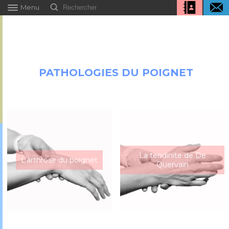
Menu
PATHOLOGIES DU POIGNET
La tendinite de De
L’arthrose du poignet
Quervain